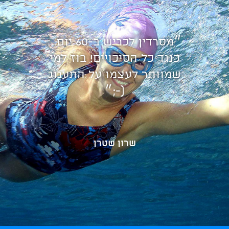
״מסרדין לכריש ב-60 יום...
כנגד כל הסיכויים! בוז למי
שמוותר לעצמו על התענוג
(-;״
שרון שטרן