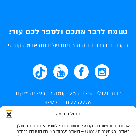
נשמח לדבר אתכם ולספר לכם עוד!
בקרו גם ברשתות החברתיות שלנו ותראו מה קורה!
רחוב גלגלי הפלדה 20, קומה 1 הרצליה מיקוד
4672220 ת.ד. 13142
ניהול הסכמה
info@ti-swim.co.il
אנחנו משתמשים בקובצי Cookie כדי לשפר את החוויה שלך
035400710
באתר. באישור השימוש – האתר יעבוד בצורה הטובה ביותר