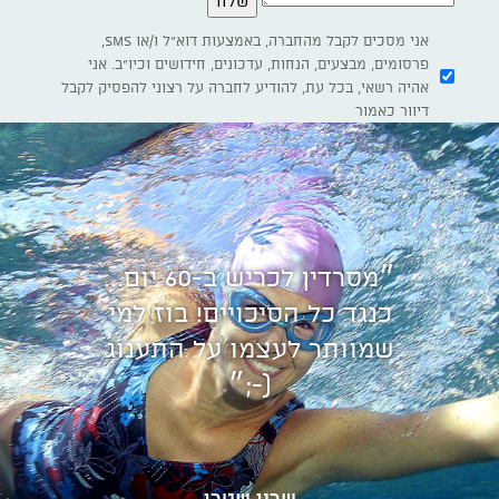
אני מסכים לקבל מהחברה, באמצעות דוא"ל ו/או SMS,
פרסומים, מבצעים, הנחות, עדכונים, חידושים וכיו"ב. אני
אהיה רשאי, בכל עת, להודיע לחברה על רצוני להפסיק לקבל
דיוור כאמור
״מסרדין לכריש ב-60 יום...
כנגד כל הסיכויים! בוז למי
שמוותר לעצמו על התענוג
(-;״
שרון שטרן