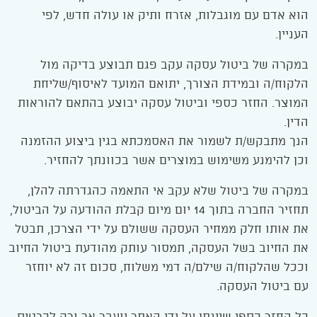
הוא אדם עם מוגבלות, אזרח ותיק או עולה חדש, לפי
העניין.
במקרה של ביטול עסקה עקב פגם תבוצע בדיקה מול
הלקוח/ה ובמידת הצורך, יתואם המועד לאיסוף/שליחת
המוצר. החזר כספי וביטול עסקה יבוצע בהתאם להוראות
הדין.
הנך מתבקש/ת לשמור את האסמכתא בגין ביצוע ההזמנה
וכן להימנע משימוש במוצרים אשר בכוונתך להחזיר.
במקרה של ביטול שלא עקב אי התאמה כהגדרתה להלן,
תחזיר החברה בתוך 14 יום מיום קבלת ההודעה על הביטול,
את אותו חלק ממחיר העסקה ששולם על ידי הצרכן, תבטל
את החיוב בשל העסקה, תמסור עותק מהודעת ביטול החיוב
וככל שהלקוח/ה שילם/ה דמי משלוח, סכום זה לא יוחזר
עם ביטול העסקה.
כל החזר כספי שיינתן על ידי האתר יועבר אך ורק לכרטיס