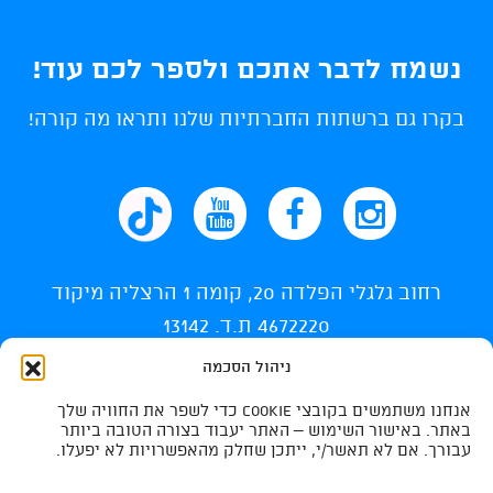
נשמח לדבר אתכם ולספר לכם עוד!
בקרו גם ברשתות החברתיות שלנו ותראו מה קורה!
רחוב גלגלי הפלדה 20, קומה 1 הרצליה מיקוד
4672220 ת.ד. 13142
ניהול הסכמה
info@ti-swim.co.il
אנחנו משתמשים בקובצי Cookie כדי לשפר את החוויה שלך
035400710
באתר. באישור השימוש – האתר יעבוד בצורה הטובה ביותר
עבורך. אם לא תאשר/י, ייתכן שחלק מהאפשרויות לא יפעלו.
035400732