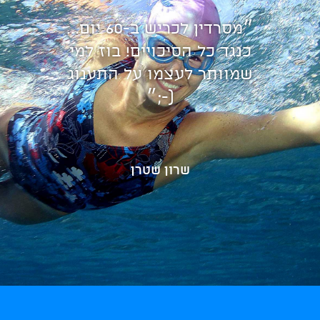
״מסרדין לכריש ב-60 יום...
כנגד כל הסיכויים! בוז למי
שמוותר לעצמו על התענוג
(-;״
שרון שטרן