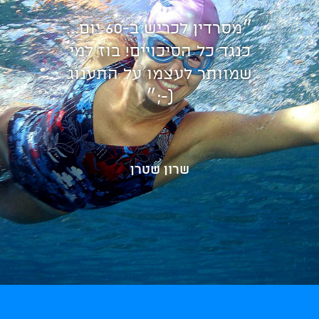
״מסרדין לכריש ב-60 יום...
כנגד כל הסיכויים! בוז למי
שמוותר לעצמו על התענוג
(-;״
שרון שטרן