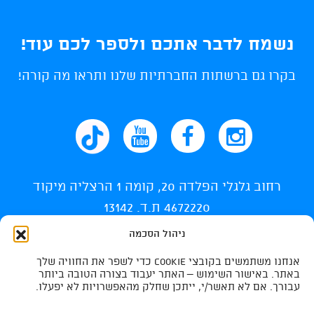
נשמח לדבר אתכם ולספר לכם עוד!
בקרו גם ברשתות החברתיות שלנו ותראו מה קורה!
רחוב גלגלי הפלדה 20, קומה 1 הרצליה מיקוד
4672220 ת.ד. 13142
ניהול הסכמה
info@ti-swim.co.il
אנחנו משתמשים בקובצי Cookie כדי לשפר את החוויה שלך
035400710
באתר. באישור השימוש – האתר יעבוד בצורה הטובה ביותר
עבורך. אם לא תאשר/י, ייתכן שחלק מהאפשרויות לא יפעלו.
035400732