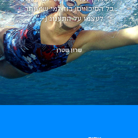
כל הסיכויים! בוז למי שמוותר
לעצמו על התענוג (-;״
שרון שטרן