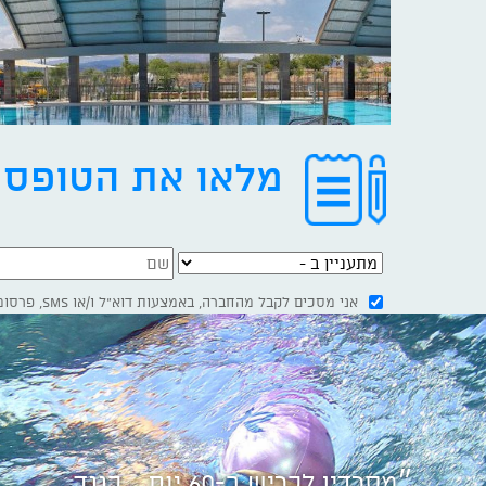
מלאו את הטופס ו
מתעניין ב -
אני מסכים לקבל מהחברה, באמצעות דוא"ל ו/או SMS, פרסומים, מבצעים, הנחות, עדכונים, חידושים וכיו"ב. אני אהיה רשאי, בכל עת, להודיע לחברה על רצוני להפסיק לקבל דיוור כאמור
נווט באמצעות -
״מסרדין לכריש ב-60 יום... כנגד