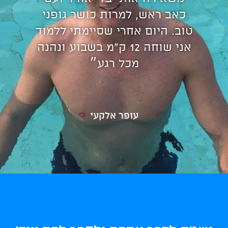
כאב ראש, למרות כושר גופני
טוב. היום אחרי שסיימתי ללמוד
אני שוחה 12 ק"מ בשבוע ונהנה
מכל רגע״
עופר אלקעי