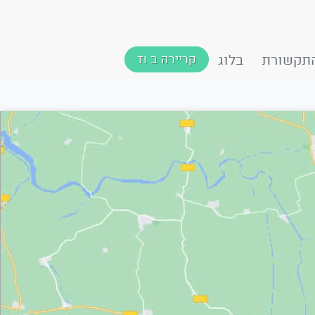
תקשורת
בלוג
קריירה ב TI