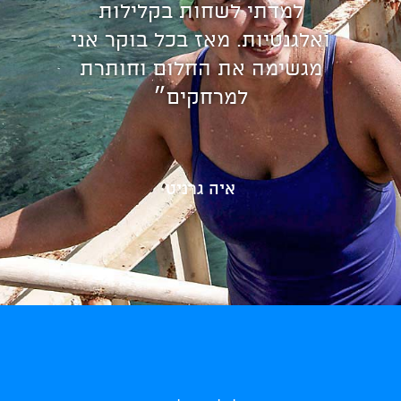
למדתי לשחות בקלילות
ואלגנטיות. מאז בכל בוקר אני
מגשימה את החלום וחותרת
למרחקים״
איה גרניט