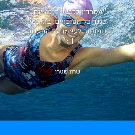
״מסרדין לכריש ב-60 יום...
כנגד כל הסיכויים! בוז למי
שמוותר לעצמו על התענוג
(-;״
שרון שטרן