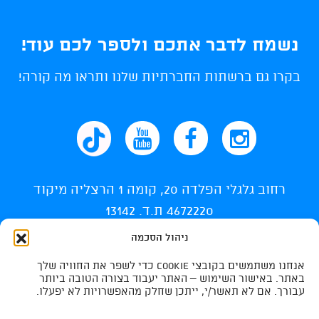
נשמח לדבר אתכם ולספר לכם עוד!
בקרו גם ברשתות החברתיות שלנו ותראו מה קורה!
רחוב גלגלי הפלדה 20, קומה 1 הרצליה מיקוד
4672220 ת.ד. 13142
ניהול הסכמה
info@ti-swim.co.il
אנחנו משתמשים בקובצי Cookie כדי לשפר את החוויה שלך
035400710
באתר. באישור השימוש – האתר יעבוד בצורה הטובה ביותר
עבורך. אם לא תאשר/י, ייתכן שחלק מהאפשרויות לא יפעלו.
035400732