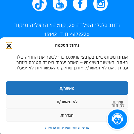
רחוב גלגלי הפלדה 20, קומה 1 הרצליה מיקוד
4672220 ת.ד. 13142
ניהול הסכמה
info@ti-swim.co.il
אנחנו משתמשים בקובצי Cookie כדי לשפר את החוויה שלך
035400710
באתר. באישור השימוש – האתר יעבוד בצורה הטובה ביותר
עבורך. אם לא תאשר/י, ייתכן שחלק מהאפשרויות לא יפעלו.
035400732
מאשר/ת
לא מאשר/ת
שירות
לקוחות
הגדרות
נגישות
|
Photos By Tomer Avni
|
all rights resereved to ti-swimming israel 2026
בריכות שחייה
|
ביטול עסקה
|
תקנון האתר
מדיניות עוגיות
מדיניות פרטיות