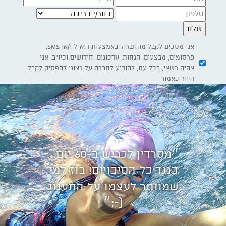
בחר/י בריכה
אני מסכים לקבל מהחברה, באמצעות דוא"ל ו/או SMS,
פרסומים, מבצעים, הנחות, עדכונים, חידושים וכיו"ב. אני
אהיה רשאי, בכל עת, להודיע לחברה על רצוני להפסיק לקבל
דיוור כאמור
״מסרדין לכריש ב-60 יום...
כנגד כל הסיכויים! בוז למי
שמוותר לעצמו על התענוג
(-;״