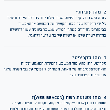
ן עוגיות?
וגיה היא קובץ קטן ופשוט אשר נשלח יחד עם דפי האתר ונשמר
ל ידי הדפדפן שלך בכונן הקשיח של המחשב או המכשיר.
ביקורים עתידיים באתר, המידע שנשמר בעוגיה עשוי להישלח
חזרה לשרת שלנו או לשרת של צד שלישי רלוונטי.
ו סקריפט?
קריפט הוא קטע קוד המשמש להפעלת הפונקציונליות
האינטראקטיביות של האתר. הקוד יכול לפעול על גבי השרת שלנו
ו ישירות במכשיר שלך.
ואת רשת (Web Beacon)?
שואת רשת (או תג פיקסל) היא קטע טקסט או תמונה זעירה
בלתי נראית המשולבת באתר ומשמשת לניטור תעבורת גולשים.