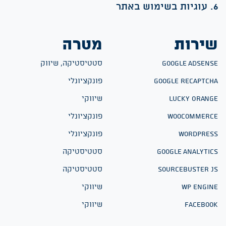
ות בשימוש באתר
ירות
מטרה
Google Adsens
סטטיסטיקה, שיווק
Google reCAPTCH
פונקציונלי
Lucky Orang
שיווקי
WooCommerc
פונקציונלי
WordPres
פונקציונלי
Google Analytic
סטטיסטיקה
Sourcebuster J
סטטיסטיקה
WP Engin
שיווקי
Faceboo
שיווקי