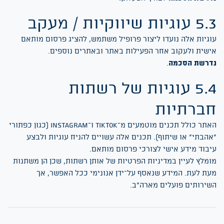
5 עוגיות שיווקיות / מעקב
וגיות אלה נועדו ליצור פרופיל משתמש, להציג פרסום מותאם
ישית ולעקוב אחר הפעילות באתר ובאתרים נוספים.
דרשת הסכמה
.
5.4 עוגיות של רשתות
ברתיות
האתר כולל תכנים מוטמעים מ־TikTok ו־Instagram (כגון כפתורי
אהבתי" או שיתוף). תכנים אלה עשויים להניח עוגיות ולבצע
יבוד מידע אישי לצורכי פרסום מותאם.
ומלץ לעיין במדיניות הפרטיות של אותן רשתות, שכן הן משתנות
עת לעת. המידע שנאסף על־ידן אנונימי ככל האפשר, אך
שירותים פועלים מארה"ב.