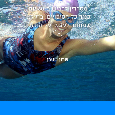
״מסרדין לכריש ב-60 יום...
כנגד כל הסיכויים! בוז למי
שמוותר לעצמו על התענוג
(-;״
שרון שטרן