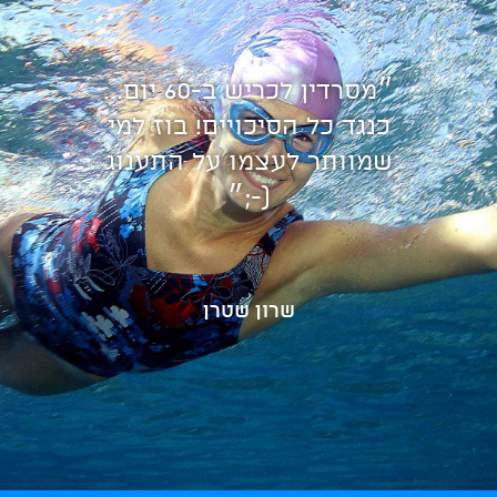
״מסרדין לכריש ב-60 יום...
כנגד כל הסיכויים! בוז למי
שמוותר לעצמו על התענוג
(-;״
שרון שטרן