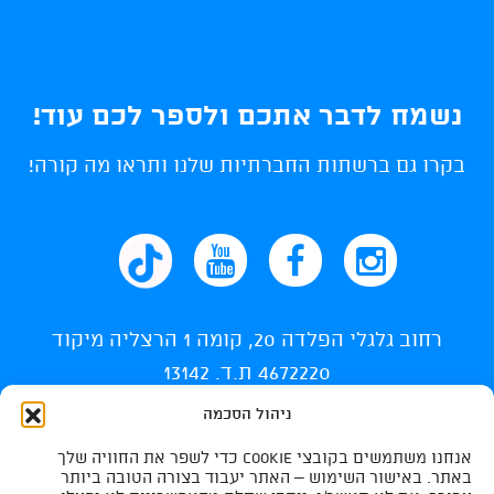
נשמח לדבר אתכם ולספר לכם עוד!
בקרו גם ברשתות החברתיות שלנו ותראו מה קורה!
רחוב גלגלי הפלדה 20, קומה 1 הרצליה מיקוד
4672220 ת.ד. 13142
ניהול הסכמה
info@ti-swim.co.il
אנחנו משתמשים בקובצי Cookie כדי לשפר את החוויה שלך
035400710
באתר. באישור השימוש – האתר יעבוד בצורה הטובה ביותר