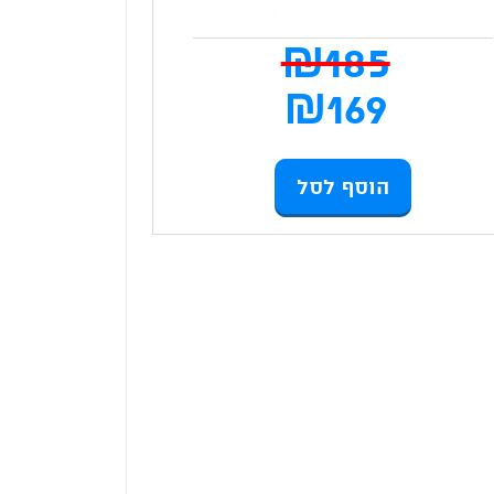
₪
185
המחיר
₪
169
י
המקורי
המחיר
הוסף לסל
היה:
הנוכחי
185 ₪.
הוא:
169 ₪.