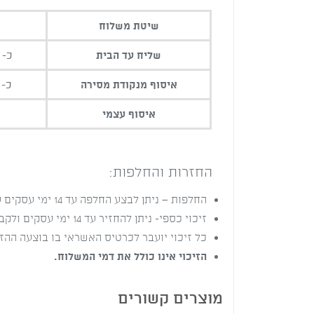
שיטת משלוח
שליח עד הבית
כ- 5 ימי עסקים מיום האיס
איסוף מנקודת מסירה
כ- 7 ימי עסקים מיום האיס
איסוף עצמי
החזרות והחלפות:
החלפות – ניתן לבצע החלפה עד 14 ימי עסקים ע"י הגעה לחנות (בתיאום מראש) או בעזרת שליח בעלות 70 ש"ח לאיסוף ואספקה של המוצר החדש.
זיכוי כספי- ניתן להחזיר עד 14 ימי עסקים ולקבל זיכוי לאמצעי התשלום איתו בוצעה העסקה (בניכוי 5% כחוק).
כל זיכוי יועבר לכרטיס האשראי בו בוצעה הה
הזיכוי אינו כולל את דמי המשלוח.
מוצרים קשורים