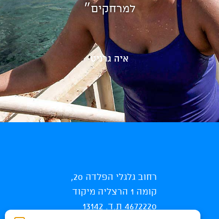
למרחקים״
איה גרניט
רחוב גלגלי הפלדה 20,
קומה 1 הרצליה מיקוד
4672220 ת.ד. 13142