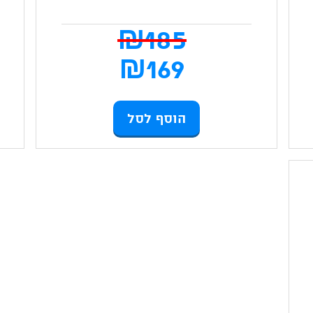
₪
185
המחיר
₪
169
המקור
המחיר
הוסף לסל
היה:
הנוכחי
185 ₪.
הוא:
169 ₪.