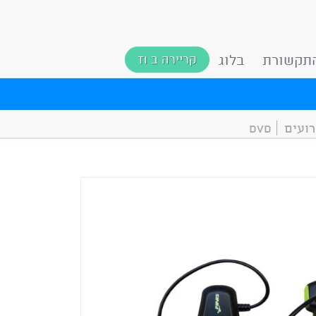
תקשורת
בלוג
קריירה ב TI
ועים
DVD