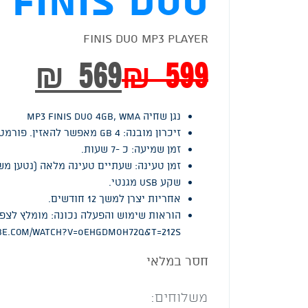
Finis Duo Mp3 Player
₪
569
₪
599
נגן שחיה MP3 FINIS DUO 4GB, WMA
זיכרון מובנה: 4 GB מאפשר להאזין. פורמט MP3 כ 1000 שירים.
זמן שמיעה: כ -7 שעות.
זמן טעינה: שעתיים טעינה מלאה (נטען משקע USB מגנ
שקע USB מגנטי.
אחריות יצרן למשך 12 חודשים.
הוראות שימוש והפעלה נכונה: מומלץ לצפ
ube.com/watch?v=0ehgDmOH72Q&t=212s
חסר במלאי
משלוחים: