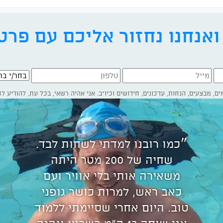
185 
אנחנו נחזור אליכם עם פרט
בחר/י ברי
״כמו רובנו למדתי לשחות לבד.
שחיה של 200 מטר היתה
משאירה אותי בלי אוויר ועם
כאב ראש, למרות כושר גופני
טוב. היום אחרי שסיימתי ללמוד