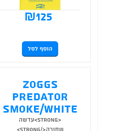
₪
125
הוסף לסל
Zoggs
Predator
Smoke/White
<strong>עדשה
שחורה</strong>