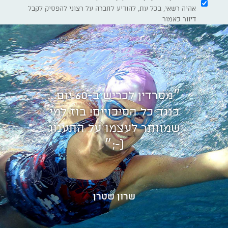
אהיה רשאי, בכל עת, להודיע לחברה על רצוני להפסיק לקבל
דיוור כאמור
״מסרדין לכריש ב-60 יום...
כנגד כל הסיכויים! בוז למי
שמוותר לעצמו על התענוג
(-;״
שרון שטרן