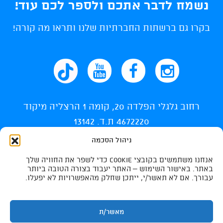
נשמח לדבר אתכם ולספר לכם עוד!
בקרו גם ברשתות החברתיות שלנו ותראו מה קורה!
רחוב גלגלי הפלדה 20, קומה 1 הרצליה מיקוד
4672220 ת.ד. 13142
ניהול הסכמה
info@ti-swim.co.il
אנחנו משתמשים בקובצי Cookie כדי לשפר את החוויה שלך
035400710
באתר. באישור השימוש – האתר יעבוד בצורה הטובה ביותר
עבורך. אם לא תאשר/י, ייתכן שחלק מהאפשרויות לא יפעלו.
035400732
מאשר/ת