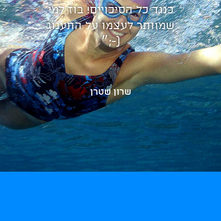
כנגד כל הסיכויים! בוז למי
שמוותר לעצמו על התענוג
(-;״
שרון שטרן