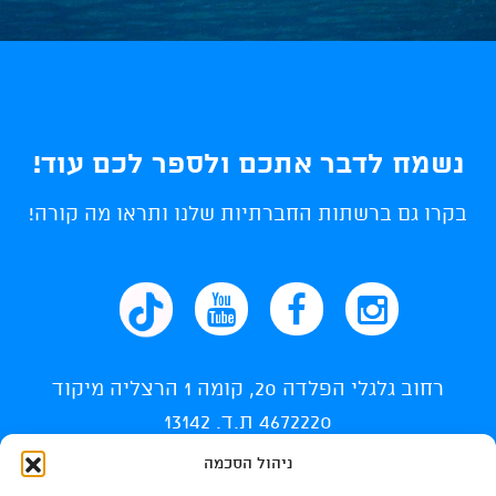
נשמח לדבר אתכם ולספר לכם עוד!
בקרו גם ברשתות החברתיות שלנו ותראו מה קורה!
רחוב גלגלי הפלדה 20, קומה 1 הרצליה מיקוד
4672220 ת.ד. 13142
ניהול הסכמה
info@ti-swim.co.il