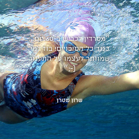
״מסרדין לכריש ב-60 יום...
כנגד כל הסיכויים! בוז למי
שמוותר לעצמו על התענוג
(-;״
שרון שטרן