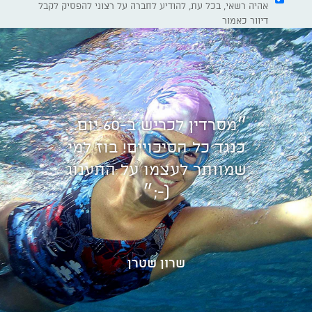
אהיה רשאי, בכל עת, להודיע לחברה על רצוני להפסיק לקבל
דיוור כאמור
״מסרדין לכריש ב-60 יום...
כנגד כל הסיכויים! בוז למי
שמוותר לעצמו על התענוג
(-;״
שרון שטרן