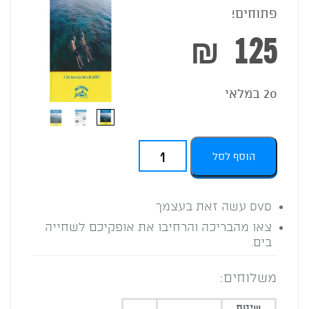
פתוחים!
₪
125
20 במלאי
כמות
הוסף לסל
של
DVD
DVD עשה זאת בעצמך
צאו מהבריכה והרחיבו את אופקיכם לשחייה
Success
בים
.
In
משלוחים:
Open
שיטת