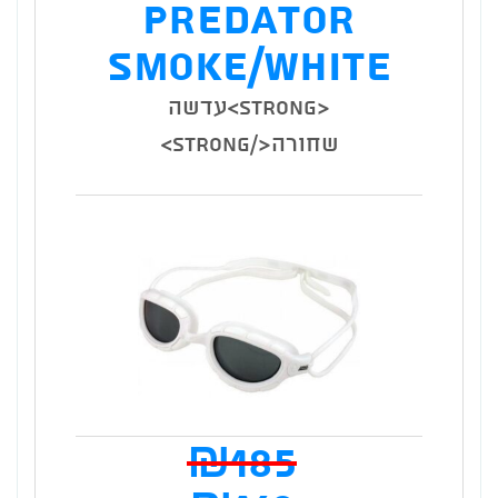
Predator
המוצר
Smoke/White
<strong>עדשה
שחורה</strong>
₪
185
המחי