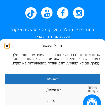
רחוב גלגלי הפלדה 20, קומה 1 הרצליה מיקוד
4672220 ת.ד. 13142
ניהול הסכמה
info@ti-swim.co.il
אנחנו משתמשים בקובצי Cookie כדי לשפר את החוויה שלך
035400710
באתר. באישור השימוש – האתר יעבוד בצורה הטובה ביותר
עבורך. אם לא תאשר/י, ייתכן שחלק מהאפשרויות לא יפעלו.
035400732
מאשר/ת
לא מאשר/ת
שירות
לקוחות
הגדרות
נגישות
|
Photos By Tomer Avni
|
all rights resereved to ti-swimming israel 2026