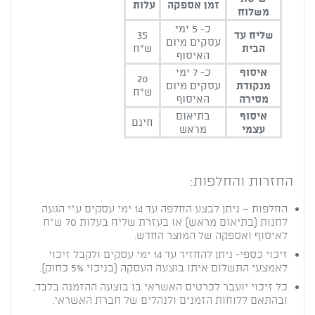
זמן אספקה
עלות
Water
משלוח
כ- 5 ימי
שליח עד
35
עסקים מיום
הבית
ש"ח
האיסוף
איסוף
כ- 7 ימי
20
מנקודת
עסקים מיום
ש"ח
מסירה
האיסוף
איסוף
בתיאום
חינם
עצמי
מראש
החזרות והחלפות:
החלפות – ניתן לבצע החלפה עד 14 ימי עסקים ע"י הגעה
לחנות (בתיאום מראש) או בעזרת שליח בעלות 70 ש"ח
לאיסוף ואספקה של המוצר החדש.
זיכוי כספי- ניתן להחזיר עד 14 ימי עסקים ולקבל זיכוי
לאמצעי התשלום איתו בוצעה העסקה (בניכוי 5% כחוק).
כל זיכוי יועבר לכרטיס האשראי בו בוצעה ההזמנה בלבד,
ובהתאם ללוחות הזמנים ולנהלים של חברת האשראי.