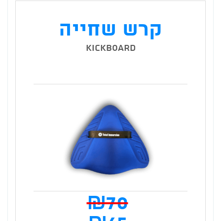
המוצר
קרש שחייה
Kickboard
₪
70
המחי