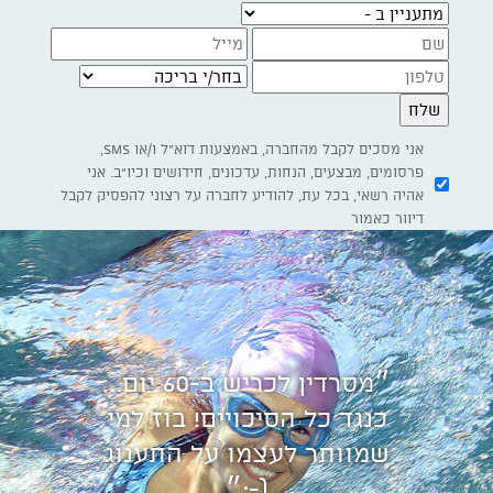
מתעניין ב -
בחר/י בריכה
אני מסכים לקבל מהחברה, באמצעות דוא"ל ו/או SMS,
פרסומים, מבצעים, הנחות, עדכונים, חידושים וכיו"ב. אני
אהיה רשאי, בכל עת, להודיע לחברה על רצוני להפסיק לקבל
דיוור כאמור
״מסרדין לכריש ב-60 יום...
כנגד כל הסיכויים! בוז למי
שמוותר לעצמו על התענוג
(-;״