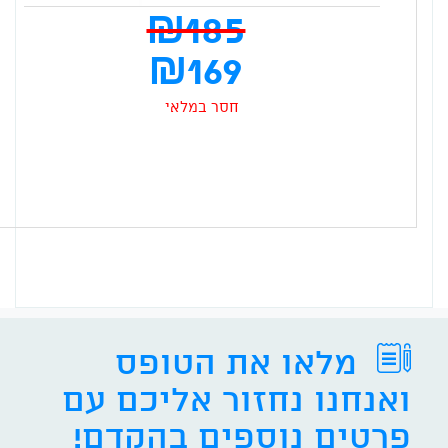
₪
185
המח
₪
169
המק
המחיר
חסר במלאי
היה
הנוכחי
85 ₪.
הוא:
169 ₪.
מלאו את הטופס
ואנחנו נחזור אליכם עם
פרטים נוספים בהקדם!