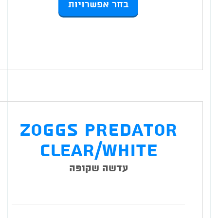
בחר אפשרויות
יש
היה
הנוכחי
מספר
סוגים.
65 ₪.
ניתן
הוא:
לבחור
את
האפשרויות
329 ₪.
בעמוד
המוצר
Zoggs Predator
Clear/White
עדשה שקופה