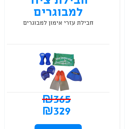
למבוגרים
חבילת עזרי אימון למבוגרים
₪
365
המח
₪
329
המק
המחיר
למוצר
זה