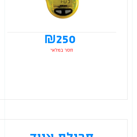
₪
250
חסר במלאי
חבילת ציוד