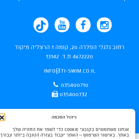
רחוב גלגלי הפלדה 20, קומה 1 הרצליה מיקוד
4672220 ת.ד. 13142
info@ti-swim.co.il
035400710
035400732
ניהול הסכמה
אנחנו משתמשים בקובצי Cookie כדי לשפר את החוויה שלך
באתר. באישור השימוש – האתר יעבוד בצורה הטובה ביותר עבורך.