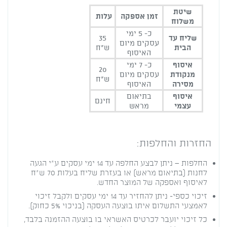
ים
שיטת
זמן אספקה
עלות
משלוח
כ- 5 ימי
שליח עד
35
עסקים מיום
הבית
ש"ח
האיסוף
איסוף
כ- 7 ימי
20
מנקודת
עסקים מיום
ש"ח
מסירה
האיסוף
איסוף
בתיאום
חינם
עצמי
מראש
החזרות והחלפות:
החלפות – ניתן לבצע החלפה עד 14 ימי עסקים ע"י הגעה
לחנות (בתיאום מראש) או בעזרת שליח בעלות 70 ש"ח
לאיסוף ואספקה של המוצר החדש.
זיכוי כספי- ניתן להחזיר עד 14 ימי עסקים ולקבל זיכוי
לאמצעי התשלום איתו בוצעה העסקה (בניכוי 5% כחוק).
כל זיכוי יועבר לכרטיס האשראי בו בוצעה ההזמנה בלבד,