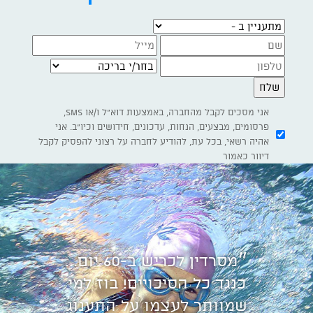
מתעניין ב -
בחר/י בריכה
אני מסכים לקבל מהחברה, באמצעות דוא"ל ו/או SMS,
פרסומים, מבצעים, הנחות, עדכונים, חידושים וכיו"ב. אני
אהיה רשאי, בכל עת, להודיע לחברה על רצוני להפסיק לקבל
דיוור כאמור
״מסרדין לכריש ב-60 יום...
כנגד כל הסיכויים! בוז למי
שמוותר לעצמו על התענוג