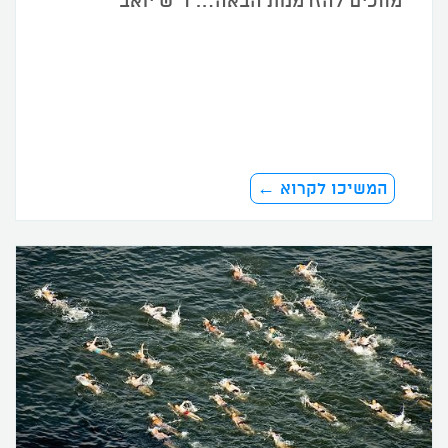
מחכים להזדמנות הבאה… ד"ש יואב
המשיכו לקרוא ←