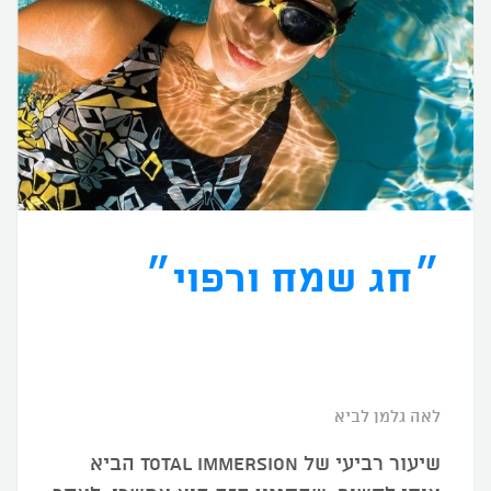
״חג שמח ורפוי״
לאה גלמן לביא
שיעור רביעי של Total Immersion הביא