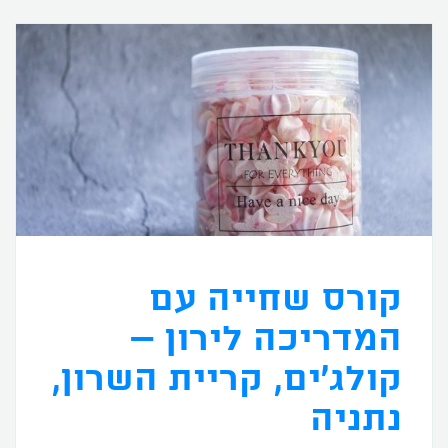
קורס שחייה עם
המדריכה לירון –
קולג'ים, קריית השרון,
נתניה