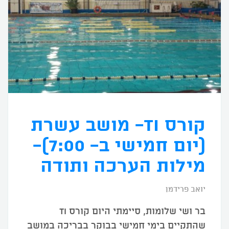
קורס TI- מושב עשרת
(יום חמישי ב- 7:00)-
מילות הערכה ותודה
יואב פרידמן
בר ושי שלומות, סיימתי היום קורס TI
שהתקיים בימי חמישי בבוקר בבריכה במושב