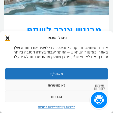
מרגיש צורך לשתף
ניהול הסכמה
אנחנו משתמשים בקובצי Cookie כדי לשפר את החוויה שלך
באתר. באישור השימוש – האתר יעבוד בצורה הטובה ביותר
עבורך. אם לא תאשר/י, ייתכן שחלק מהאפשרויות לא יפעלו.
אמיר גלס
עד לפני חודשיים לא ידעתי לשחות. נרשמתי
מאשר/ת
לקורס עם צפיות מאוד גבוהות שהגשימו את
שירות
לא מאשר/ת
עצמן. היום אני כבר שוחה מרחקים שלא
לקוחות
דמיינתי ב"מים פתוחים", נהנה מהריקוד במים
הגדרות
ומקבל אין סוף מחמאות על סגנון השחייה
מדיניות עוגיות
מדיניות פרטיות
שלי. מיכל עמוסי, תודה רבה רבה על הקורס