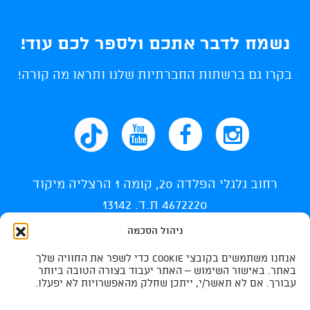
נשמח לדבר אתכם ולספר לכם עוד!
בקרו גם ברשתות החברתיות שלנו ותראו מה קורה!
רחוב גלגלי הפלדה 20, קומה 1 הרצליה מיקוד
4672220 ת.ד. 13142
ניהול הסכמה
info@ti-swim.co.il
אנחנו משתמשים בקובצי Cookie כדי לשפר את החוויה שלך
035400710
באתר. באישור השימוש – האתר יעבוד בצורה הטובה ביותר
עבורך. אם לא תאשר/י, ייתכן שחלק מהאפשרויות לא יפעלו.
035400732