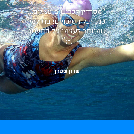
״מסרדין לכריש ב-60 יום...
כנגד כל הסיכויים! בוז למי
שמוותר לעצמו על התענוג
(-;״
שרון שטרן