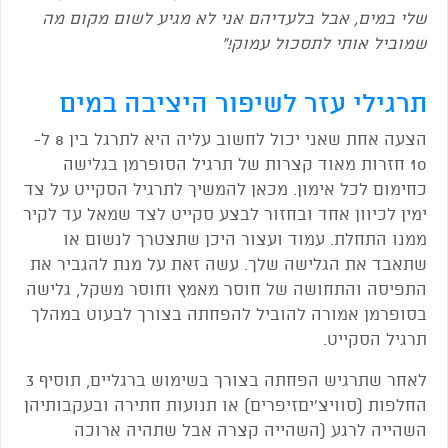
שלי במים, אבל בלעדיהם אני לא מגיע לשום מקום מה
שמוביל אותי לתסכול עמוק!"
תרגילי עזר לשיפור היציבה במים
הצעה אחת שאני יכול לחשוב עליה היא לתרגל בין 8 ל-
10 חזרות מאוד קצרות של תרגיל הסופרמן בגלישה
כחימום לכל אימון. מכאן להמשיך לתרגיל הסקייט על צד
ימין לכיוון אחד ובחזור לבצע סקייט לצד שמאל עד לקיר
ממנו התחלת. עמוד ועצור היכן שתצטרך לנשום או
שתאבד את הגלישה שלך. עשה זאת על מנת להגביר את
התפיסה והתחושה של חוסר מאמץ וחוסר משקל, גלישה
בסופרמן אמורה להוביל להפחתה בצורך לבעוט במהלך
תרגיל הסקייט.
לאחר שתרגיש הפחתה בצורך בשימוש ברגליים, תוסיף 3
החלפות (סוויצ'יםזיפרים) או תנועות חתירה ובעקבותיהן
השהייה לרגע (השהייה קצרה אבל שתהיה ארוכה