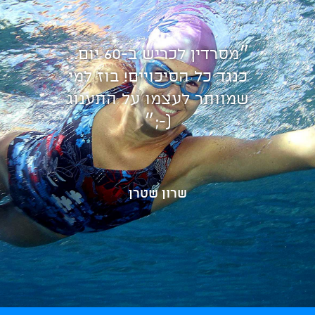
״מסרדין לכריש ב-60 יום...
כנגד כל הסיכויים! בוז למי
שמוותר לעצמו על התענוג
(-;״
שרון שטרן