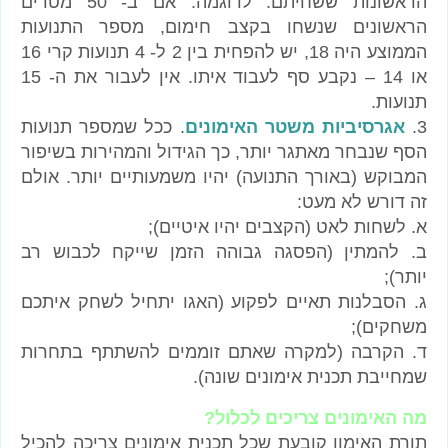
הראשונות ששחיתם. לדוגמה: אם ב- 50 מטרים
הראשונים שנשחו בקצב חימום, מספר התנועות
הממוצע היה 18, יש להפחית בין 2 ל- 4 תנועות קרי 16
או 14 – נקבע סף לעבוד איתו. אין לעבור את ה- 15
תנועות.
3.
אגרסיביות משטר האימונים
. ככל שמספר תנועות
הסף שנבחר מאתגר יותר, כך הגידול והמהירות בשיפור
המבוקש (באורך התנועה) יהיו משמעותיים יותר. אולם
זה דורש לא מעט:
א. לשחות לאט (הקצבים יהיו איטיים);
ב. להמתין (הפסגה גבוהה הזמן שייקח לכבוש רב
יותר);
ג. הסבלנות תאיים לפקוע (האגו יתחיל לשחק איתכם
משחקים);
ד. הקרבה (למקרה שאתם זוממים להשתתף בתחרות
שמחייבת תכנית אימונים שונה).
מה האימונים צריכים לכלול?
תורת האימון קובעת שכל תכנית אימונים צריכה להכיל