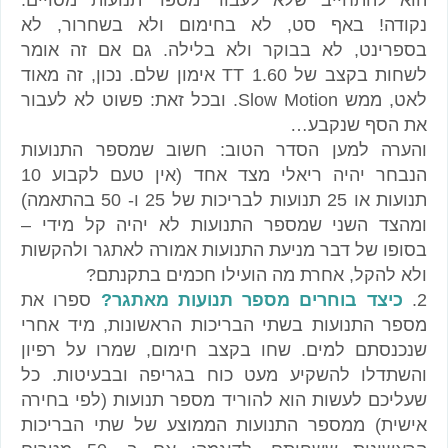
הוא להתחייב שלא לעבור מספר תנועות מסויים.
נקודה! באף סט, לא בחימום ולא בשחרור, לא
בספרינט, לא בבוקר ולא בלילה. גם אם זה אומר
לשחות בקצב של 1.60 TT אימון שלם. נכון, זה מאוד
לאט, ממש Slow Motion. ובכל זאת: פשוט לא לעבור
את הסף שנקבע…
והערה למען הסדר הטוב: חשוב שמספר התנועות
הנבחר יהיה ריאלי מצד אחד (אין טעם לקבוע 10
תנועות או 25 תנועות לבריכות של 25 ו- 50 בהתאמה)
ומהצד השני שמספר התנועות לא יהיה קל מידי –
בסופו של דבר מניעת התנועות אמורה לאתגר ולהקשות
ולא להקל, אחרת מה הועילו חכמים בתקנתם?
2.
כיצד בוחרים מספר תנועות מאתגר?
ספרו את
מספר התנועות בשתי הבריכות הראשונות, מיד אחרי
שנכנסתם למים. שחו בקצב חימום, שמרו על רפיון
והשתדלו להשקיע מעט כוח בגריפה ובבעיטות. כל
שעליכם לעשות הוא להוריד מספר תנועות (לפי בחירה
אישית) ממספר התנועות הממוצע של שתי הבריכות