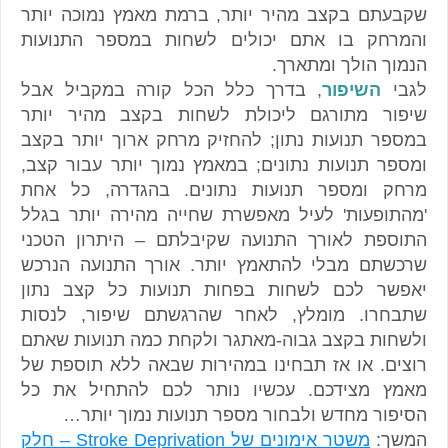
שקבעתם בקצב מהיר יותר, ברמת מאמץ נמוכה יותר
והמרחק בו אתם יכולים לשחות במספר התנועות
הנמוך הולך ומתארך.
לגבי
השיפור
, בדרך כלל הכל קורה במקביל אבל
שיפור מתורגם ליכולת לשחות בקצב מהיר יותר
במספר תנועות נתון; להחזיק מרחק ארוך יותר בקצב
ומספר תנועות נתונים; במאמץ נמוך יותר עבור קצב,
מרחק ומספר תנועות נתונים. בהגדרה, כל אחת
'מהתופעות' לעיל מאפשרת שחייה מהירה יותר בגלל
התוספת לאורך התנועה שקיבלתם – היתרון הטכני
שרכשתם מבלי להתאמץ יותר. אורך התנועה הנרכש
יאפשר לכם לשחות בפחות תנועות כל קצב נתון
שתבחרו. מומלץ, לאחר שהרגשתם שיפור, לנסות
ולשחות בקצב גבוה-מאתגר ולקחת כמה תנועות שאתם
רוצים. או אז תבחינו במהירות שבאה ללא תוספת של
מאמץ מצידכם. עכשיו נותר לכם להתחיל את כל
הסיפור מחדש ולבחור מספר תנועות נמוך יותר…
המשך:
משטר אימונים של Stroke Deprivation – חלק