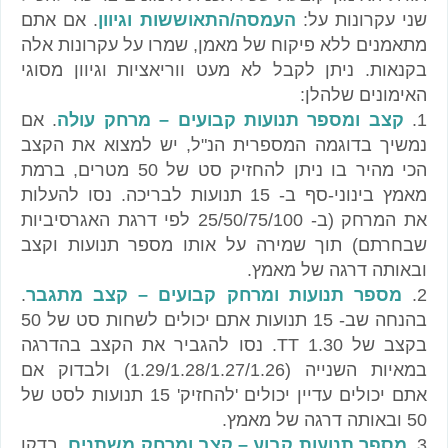
שני עקרונות על:
העמסה/התאוששות וגיוון
. אם אתם
מתאמנים ללא פיקוח של מאמן, שמרו על עקרונות אלה
בקנאות. ניתן לקבל לא מעט ווריאציות וגיוון מסוגי
האימונים שלהלן:
1.
קצב ומספר תנועות קבועים – מרחק עולה
. אם
נמשיך בדוגמה המספרית הנ"ל, יש למצוא את הקצב
הכי מהיר בו ניתן להחזיק סט של 50 מטרים, ברמת
מאמץ בינוני-סף ב- 15 תנועות לבריכה. נסו להעלות
את המרחק (ב- 25/50/75/100 לפי דרגת האגרסיביות
שבחרתם) תוך שמירה על אותו מספר תנועות וקצב
ובאותה דרגה של מאמץ.
2.
מספר תנועות ומרחק קבועים – קצב מתגבר
.
בהנחה שב- 15 תנועות אתם יכולים לשחות סט של 50
בקצב של 1.30 TT. נסו להגביר את הקצב בהדרגה
במאיות השנייה (1.29/1.28/1.27/1.26) ולבדוק אם
אתם יכולים עדיין יכולים 'להחזיק' 15 תנועות לסט של
50 ובאותה דרגה של מאמץ.
3.
מספר תנועות קבוע – קצב ומרחק משתנים
. בדקו