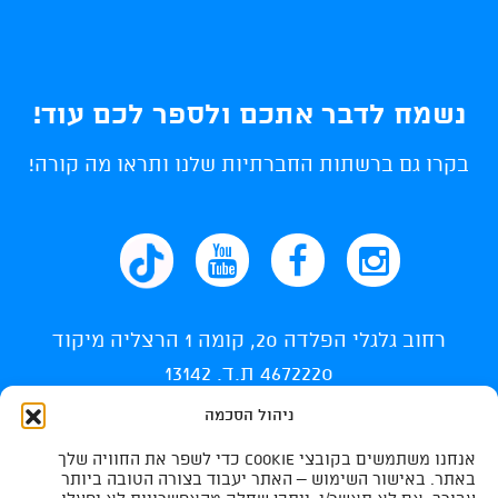
נשמח לדבר אתכם ולספר לכם עוד!
בקרו גם ברשתות החברתיות שלנו ותראו מה קורה!
רחוב גלגלי הפלדה 20, קומה 1 הרצליה מיקוד
4672220 ת.ד. 13142
ניהול הסכמה
info@ti-swim.co.il
אנחנו משתמשים בקובצי Cookie כדי לשפר את החוויה שלך
035400710
באתר. באישור השימוש – האתר יעבוד בצורה הטובה ביותר