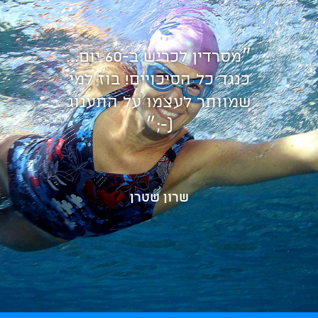
״מסרדין לכריש ב-60 יום...
כנגד כל הסיכויים! בוז למי
שמוותר לעצמו על התענוג
(-;״
שרון שטרן