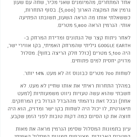
אחד המתחרים
,
מהמיומנים שאני מכיר
,
שחה עם שעון
גרמין את המקצה הארוך (
5,000
). בסוף התחרות
,
כששאלתי אותו מה הראה השעון
,
תשובתו הפתיעה
אותי: הגרמין הראה
5,800
מטרים.
לאחר ניתוח קצר של הנתונים ומדידת המרחק ב-
Google Earth
גיליתי שהמרחק האמיתי
,
בקו אווירי ישר
,
היה
5,100
מטרים (כולל חלק הריצה בחוף). מסלול
מדויק יחסית למים פתוחים.
לשחות 700 מטרים כבונוס זה לא מעט. 14% יותר.
במהלך התחרות ראיתי את אותו שחיין לא מעט. לא
חשבתי שהוא עשה טעויות ניווט משמעותיות (למעט
אחת) ובכל זאת נדהמתי מההבדל הגדול בין המרחקים.
תיאורטית
,
לו יכול היה לשחות בקו ישר ומדויק
,
הוא היה
חוצה את קו הסיום כמה דקות טובות לפני הזמן שקבע.
עיון בתמונות המסלול שסימן הגרמין מראה את מ
אות
המטרים האבודות. מצורפות תמונות המסלול האמיתי