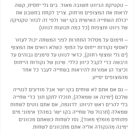
– טקטיקת הניווט חשובה מאוד. בים גלי יחסית
,
קשה
לראות את המצופים מרחוק. צריך לקחת בחשבון את
יכולת השחייה האישית בקו ישר ולפי זה לגזור טקטיקה
של ניווט ותצפות (כל כמה תנועות לנווט).
– חימום על מסלול התחרות לפני המשחה יכול לעזור
לאסוף נקודות ייחוס על החוף. כשלא רואים את המצוף
(ים גלי ומצוף רחוק)
,
כדאי לנווט על סימנים גבוהים על
היבשה כדי לקבל כיוון כללי. שינון של נקודות הייחוס
וכיצד הן אמורות להיראות בשחייה לעבר כל אחד
מהמצופים יסייע.
– גם אם אתם לא שוחים בקו ישר אבל מודעים לנטייה
שלכם (ימינה או שמאלה)
,
תוכלו לתקן תוך כדי שחייה
בלי להרים ראש לניווט. לדוגמה
,
אם אתם נוטים לשחות
שמאלה (תרגול של שחייה בקו ישר במהלך אימוני מים
פתוחים מומלץ מאוד)
,
נסו לשחות כשאתם מכוונים
ימינה מהנקודה אליה אתם מתכוונים לשחות.