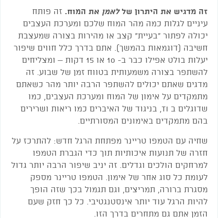
זה מדגיש את היתרון של
לאמן
את המוח.
זה פותח
עיניים לגלות כמה מהר המוח שלכם ומערכת העצבים
יכולה לפתור "בעיית" קצב או מהירות בצורה שמעצבת
חשיבה (דוגמאות בהמשך). אתם בדרך כלל חווים שיפור
יעלות בולט אפילו כבר ב- 10 או 15 דקות – ומצליחים
להשתפר בצורה משמעותית בטווח זמן של שבוע. זה
מדגים שאתם יכולים להשתפר הרבה יותר מהר כשאתם
מתמקדים על אימון של המוח ומערכת העצבים, כמו
שדוגלים ב TI, בניגוד של האיברים כמו ריאות ושרירים
בהם מתמקדים באימונים המסורתיים.
שחיה עם הטמפו טריינר מפתחת הרגל חדש: להתרכז על
חזרה של תנועות איכותיות תוך כדי הגברת הטמפו
למרחקים הולכים וגדלים. זה יניב שיפור הרבה יותר גדול
לעומת כל סוג אחר של אימון. הטמפו טריינר מספק
מסגרת ברורה, תמריצים, וגם תגמול בכך שזה הופך
להיות הרגל עוד יותר אינסטנגטיבי. כל כך חזק שעם
הזמן אתם גם מתחרים בדרך הזו.