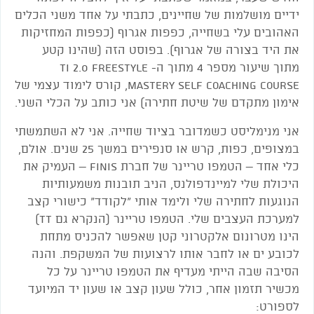
ידיים מושלמות של שחיינים, כתבתי על אחד משני הכלים
האהובים עלי בשחייה, כפפות אגרוף (כפפות המחזיקות
את היד בצורה של אגרוף). בפוסט הזה (שהינו קטע
מתוך שיעור מספר 4 מתוך ה- TI 2.0 Freestyle
Mastery Self Coaching Course, קורס לימוד עצמי של
אימון מתקדם של שיטת חתירה) אני כותב על הכלי השני.
אני מנימליסט כשמדובר בציוד שחייה. אני לא השתמשתי
במצופים, כפות, קרש או סנפירים במשך 25 שנים. אולם,
כלי אחד – הטמפו טריינר של חברת Finis – העמיק את
היכולת שלי למיינדפולנס, הניב תובנות משמעותיות
הנוגעות לחתירה שלי ולימד אותי "לקודד" כישורי קצב
למערכת העצבים שלי. הטמפו טריינר (הנקרא גם TT)
הינו מטרונום אלקטרוני קטן שאפשר להכניס מתחת
לכובע ים או לחבר אותו לרצועות של המשקפת. והנה
הסיבה שבה הייתי מעדיף את הטמפו טריינר על כל
מכשיר תזמון אחר, כולל שעון קצב או שעון יד המיועד
לספורט: