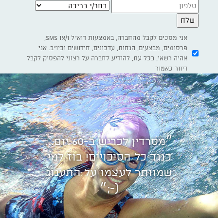
בחר/י בריכה
אני מסכים לקבל מהחברה, באמצעות דוא"ל ו/או SMS,
פרסומים, מבצעים, הנחות, עדכונים, חידושים וכיו"ב. אני
אהיה רשאי, בכל עת, להודיע לחברה על רצוני להפסיק לקבל
דיוור כאמור
״מסרדין לכריש ב-60 יום...
כנגד כל הסיכויים! בוז למי
שמוותר לעצמו על התענוג
(-;״