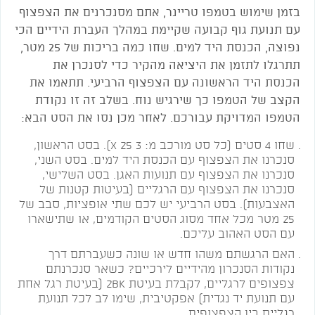
בזמן שימוש בטמפו טריינר, אתם מסנכרנים את הצפצוף
עם תנועת גוף קבועה שקיימת במהלך העברת הידיים הכי
נפוצה, הכנסת היד למים. שחו כמה בריכות של 25 מטר,
תתרגלו לתזמן את היציאה מהקיר כדי לסנכרן את
הכנסת היד הראשונה עם הצפצוף הרביעי. תתאמו את
הקצב של הטמפו כך שירגיש נוח. בשלב זה זו נקודת
הטמפו המדויקת עבורכם. לאחר מכן נסו את הסט הבא:
שחו 4 סטים (כל סט מורכב מ: 3 X 25). בסט הראשון,
סנכרנו את הצפצוף עם הכנסת היד למים. בסט השני,
סנכרנו את הצפצוף עם תנועות האגן. בסט השלישי,
סנכרנו את הצפצוף עם הרגליים (בעיטות קטנות של
האצבעות). בסט הרביעי יש לכם שתי אופציות, סבב של
25 מטר מכל אחד מסוג הסטים הקודמים, או שתישארו
עם הסט האהוב עליכם.
האם הרגשתם משהו חדש או שונה כשעברתם דרך
נקודות הסנכרון מהידיים לירכיים? כשאר סנכרנתם
צפצופים לרגליים, לקבלת בעיטת 2BK (בעיטת רגל אחת
עם תנועת יד נגדית) אפקטיבית, שימו לב לכל תנועת
רגליים בין הצפצופים.