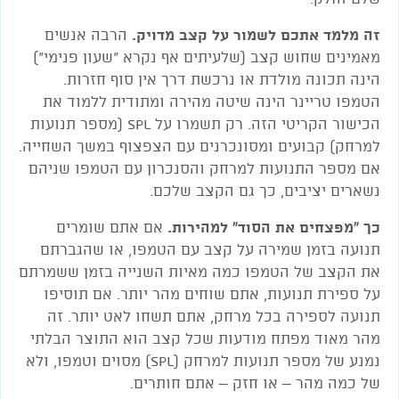
זה מלמד אתכם לשמור על קצב מדויק.
הרבה אנשים
מאמינים שחוש קצב (שלעיתים אף נקרא "שעון פנימי")
הינה תכונה מולדת או נרכשת דרך אין סוף חזרות.
הטמפו טריינר הינה שיטה מהירה ומתודית ללמוד את
הכישור הקריטי הזה. רק תשמרו על SPL (מספר תנועות
למרחק) קבועים ומסונכרנים עם הצפצוף במשך השחייה.
אם מספר התנועות למרחק והסנכרון עם הטמפו שניהם
נשארים יציבים, כך גם הקצב שלכם.
כך "מפצחים את הסוד" למהירות.
אם אתם שומרים
תנועה בזמן שמירה על קצב עם הטמפו, או שהגברתם
את הקצב של הטמפו כמה מאיות השנייה בזמן ששמרתם
על ספירת תנועות, אתם שוחים מהר יותר. אם תוסיפו
תנועה לספירה בכל מרחק, אתם תשחו לאט יותר. זה
מהר מאוד מפתח מודעות שכל קצב הוא התוצר הבלתי
נמנע של מספר תנועות למרחק (SPL) מסוים וטמפו, ולא
של כמה מהר – או חזק – אתם חותרים.