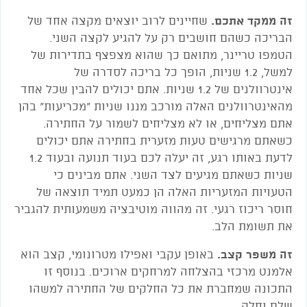
זה ממקד אתכם.
שחיינים לרוב יוצאים מקצה אחד של
הבריכה כשהם חושבים רק על להגיע לקצה השני.
הטמפו טריינר, מתואם כך שהוא מצפצף בתדירות של
למשל, 1.2 שניות, הופך כל בריכה לסדרה של
אינטרוולנים של 1.2 שניות. אתם יכולים להבין שכל אחד
מהאינטרוולנים האלה מורכב מננו שניות "מכריעות" בהן
אתם מצליחים, או לא מצליחים לשמור על החתירה.
כשאתם מרגישים טעות מזערית בחתירה אתם יכולים
לדעת באותו רגע, זה יעלה לכם בעוד תנועה ובעוד 1.2
שניות כשאתם מגיעים לצד השני. אתם מבינים כי
הטעויות המזעריות האלה הן כמעט תמיד תוצאה של
חוסר ריכוז רגעי. זה מהווה מוטיבציה משמעותית להגביר
את תשומת הלב.
זה משפר קצב.
באופן עקבי ואפילו מטרונומי, קצב הוא
אלמנט מרכזי בהצלחה למרחקים ארוכים. בנוסף זו
התכונה שמחברת את כל החלקים של החתירה למשהו
שלם וחלק.