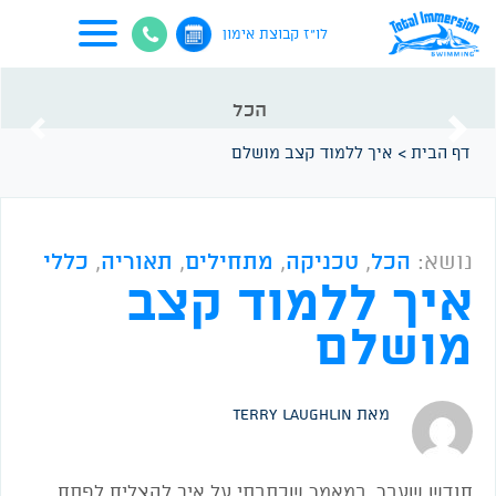
לו"ז קבוצת אימון
הכל
vious
Next
דף הבית
>
איך ללמוד קצב מושלם
נושא:
הכל
,
טכניקה
,
מתחילים
,
תאוריה
,
כללי
איך ללמוד קצב
מושלם
מאת Terry Laughlin
חודש שעבר, במאמר שכתבתי על איך להצליח לפתח