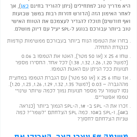
היא מדריך טוב למתחילים (ניתן להוריד בחינם
כאן
), אך
לאחר האימון הזה (הדורש חזרות רבות במשך שבועות
ואף חודשים) תוכלו להגדיר לעצמכם את הטווח האישי
טוב ביותר עבורכם בנוגע ל-SPL יעיל עם דיוק מושלם.
בחרו את הטמפו הנוח ביותר בעבורכם ממשימות קודמות
כנקודת התחלה.
שחו 4 X 25 (או 50 מטר), האטו את הטמפו ב 0.06
(למשל 1.20, 1.26, 1.32, 1.38) לכל אחד. החסירו מספר
תנועות ככל הניתן עם האטת הטמפו.
אז שחו 6 X 25 (או 50 מטר) עם הגברת הטמפו במחצית
מההגברה – 0.03 (למשל 1.35, 1.32, 1.29, 1.26, 1.23, 1.20).
נסו לשמור על מספר תנועות נמוך לכמה שיותר שינויי
טמפו אפשריים.
זכרו את ה- SPL ב- 1#, ה-SPL הנמוך ביותר (כנראה
ב4#), ו-SPL ב10#. כמה SPL הצלחתם "לשמר"? כמה
שניות הצלחתם לחסוך?
משימה 5# עצרו קצב, האריכו את