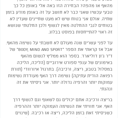
מהאף או מהפה? הבחירה הזו באה אלי באופן כל כך
טבעי עכשיו שאני כבר לא חושב על זה באופן מודע בזמן
שחיה. אולם אני בטוח שיש לא מעט שחיינים שעדין לא
בטוחים לגבי ההחלטה מאין לנשוף ולכן החלטתי שנושא
זה ראוי להתייחסות בפוסט בבלוג.
עד לפני עשרים שנה מעולם לא חשבתי על נשימה מהאף.
אבל אז קראתי את הספר "Body, mind and sport" של
ד"ר ג'ון דוליארד. בספר הוא ממליץ לנשום מהאף
באימונים של ענפי ספורט אירוביים (הליכה, הליכה
במסלול בטבע, ריצה, ורכיבה). בתרגול איורוודי (תורת
רפואה הודית עתיקה) נשימה דרך האף מעודדת נשימות
עמוקות יותר והרפיה גדולה יותר. אני ניסיתי את זה
ונהנתי.
בריצה ורכיבה אתם יכולים גם לשאוף וגם לנשוף דרך
האף. אני חוויתי את הנשימה העמוקה יותר וההרפיה
כשניסיתי זאת בזמן הליכה, ריצה או רכיבה. (שינוים