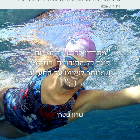
דיוור כאמור
״מסרדין לכריש ב-60 יום...
כנגד כל הסיכויים! בוז למי
שמוותר לעצמו על התענוג
(-;״
שרון שטרן