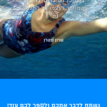
כנגד כל הסיכויים! בוז למי
שמוותר לעצמו על התענוג
(-;״
שרון שטרן
נשמח לדבר אתכם ולספר לכם עוד!