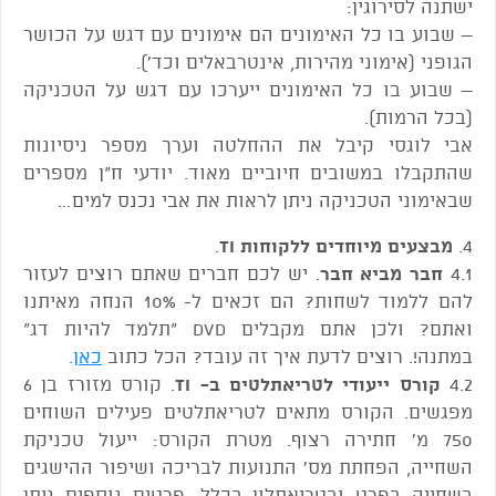
ישתנה לסירוגין:
– שבוע בו כל האימונים הם אימונים עם דגש על הכושר
הגופני (אימוני מהירות, אינטרבאלים וכד').
– שבוע בו כל האימונים ייערכו עם דגש על הטכניקה
(בכל הרמות).
אבי לוגסי קיבל את ההחלטה וערך מספר ניסיונות
שהתקבלו במשובים חיוביים מאוד. יודעי ח"ן מספרים
שבאימוני הטכניקה ניתן לראות את אבי נכנס למים…
4.
מבצעים מיוחדים ללקוחות TI
.
4.1
חבר מביא חבר
. יש לכם חברים שאתם רוצים לעזור
להם ללמוד לשחות? הם זכאים ל- 10% הנחה מאיתנו
ואתם? ולכן אתם מקבלים DVD "תלמד להיות דג"
במתנה!. רוצים לדעת איך זה עובד? הכל כתוב
כאן
.
4.2
קורס ייעודי לטריאתלטים ב- TI
. קורס מזורז בן 6
מפגשים. הקורס מתאים לטריאתלטים פעילים השוחים
750 מ' חתירה רצוף. מטרת הקורס: ייעול טכניקת
השחייה, הפחתת מס' התנועות לבריכה ושיפור ההישגים
בשחייה בפרט ובטריאתלון בכלל. פרטים נוספים ניתן