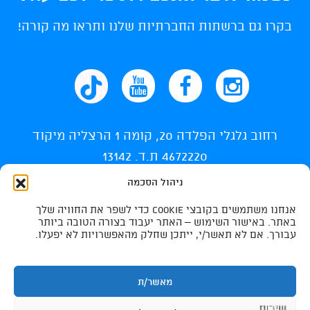
בקרו גם ברשתות החברתיות שלנו ותראו מה קורה!
רחוב גלגלי הפלדה 20, קומה 1 הרצליה מיקוד
4672220 ת.ד. 13142
ניהול הסכמה
info@ti-swim.co.il
אנחנו משתמשים בקובצי Cookie כדי לשפר את החוויה שלך
035400710
באתר. באישור השימוש – האתר יעבוד בצורה הטובה ביותר
עבורך. אם לא תאשר/י, ייתכן שחלק מהאפשרויות לא יפעלו.
035400732
מאשר/ת