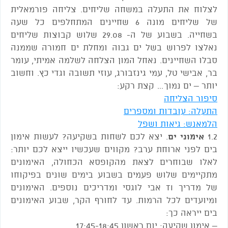
לצלוח את התעלה במשחה שליחים. צליחה פורמאלית
של שליחים מונה 6 שחיינים המתחלפים כל שעה
בשחייה. בשבוע של ה- 29.08 שלוש קבוצות שליחים
נאלצו לפרוש בשל ים גבוה ומחלת ים חמורה שממנה
סבלו השחיינים. נאחל המון הצלחה לשלמה אמיתי, עומר
בר, אבישי טל, עמי גינזבורג, עוזי תשובה וגדי כץ. וחשוב
יותר – ים נמוך… קצת רקע:
סיפור הצליחה
התעלה: עובדות ומספרים
הלמאנש: גיאות ושפל
1.2
אימוני ים
. יצא לכם לשחות בשקיעה? לעשות אימון
בים לפני ארוחת ערב? מקווים שעכשיו ייצא לכם יותר:
לאלו שבוחרים לצאת מהקופסא הכחולה, האימונים
מתקיימים שלוש פעמים בשבוע בימים שונים בפיקוחו
של מדריך TI אבי לוגסי ומדריכים נוספים. האימונים
ומיועדים לכל הרמות. עד לחורף הקר, שבוע האימונים
בים ייראה כך:
– אימון שקיעה: יום ראשון 17:45-18:45