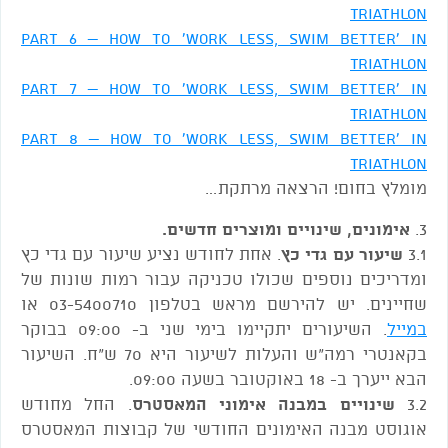
Triathlon
Part 6 – How to 'Work Less, Swim Better' in
Triathlon
Part 7 – How to 'Work Less, Swim Better' in
Triathlon
Part 8 – How to 'Work Less, Swim Better' in
Triathlon
מומלץ בחום! הרצאה מרתקת…
3.
אימונים, שינויים ומוצרים חדשים.
3.1
שיעור עם גדי כץ
. אחת לחודש נציע שיעור עם גדי כץ
ומדריכים נוספים שכולו טכניקה עבור רמות שונות של
שחיינים. יש להירשם מראש בטלפון 03-5400710 או
במייל
. השיעורים יתקיימו בימי שני ב- 09:00 בבוקר
בקאנטרי רמה"ש והעלות לשיעור היא 70 ש"ח. השיעור
הבא ייערך ב- 18 באוקטובר בשעה 09:00.
3.2
שינויים במבנה אימוני המאסטרס
. החל מחודש
אוגוסט מבנה האימונים החודשי של קבוצות המאסטרס