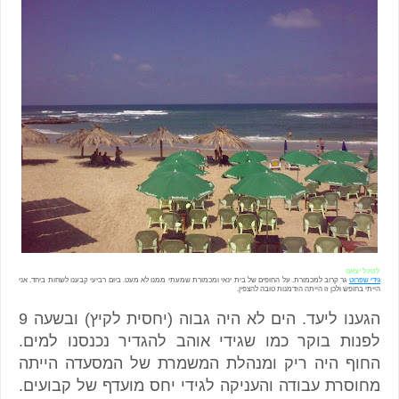
לטיול יצאנו
גידי שפרוט
גר קרוב למכמורת. על החופים של בית ינאי ומכמורת שמעתי ממנו לא מעט. ביום רביעי קבענו לשחות ביחד. אני
הייתי בחופש ולכן זו הייתה הזדמנות טובה להצפין.
הגענו ליעד. הים לא היה גבוה (יחסית לקיץ) ובשעה 9
לפנות בוקר כמו שגידי אוהב להגדיר נכנסנו למים.
החוף היה ריק ומנהלת המשמרת של המסעדה הייתה
מחוסרת עבודה והעניקה לגידי יחס מועדף של קבועים.