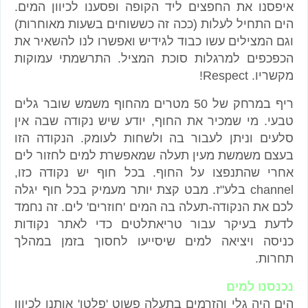
איפסנו את החפצים ליד הקופה ופסענו לכיוון המים.
הים התחיל לעלות (ככה זה כששוחים בשעות מאוחרות)
וגם המצילים עשו כבוד לגידיש ואפשרו לנו להשאיר את
הכפכפים למרגלות סוכת המציל. התרשמתי עמוקות
מקשריו. Respect!
ריף במרחק של 50 מטרים מהחוף משמש שובר גלים
טבעי. מי שמכיר את החוף, יודע שיש נקודה שבה אין
סלעים וניתן לעבור בה ולשחות לעומק. הנקודה הזו
בעצם משמשת מעין תעלה שמאפשרת למים לחזור לים
אחרי שהתנפצו על החוף. בכל חוף יש נקודה כזו,
channel בלע"ז. מבט קצת יותר מעמיק בכל חוף יגלה
לכם את הנקודה-תעלה בה המים 'חוזרים' לים. זה נחמד
לדעת בעיקר עבור טריאתלטים כדי לאתר נקודות
כניסה ויציאה למים שיסייעו לחסוך בזמן במהלך
תחרות.
נכנסנו למים
הים היה גלי והזרמים בתעלה פשוט 'פלטו' אותנו לכיוון