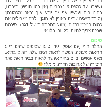
החוף עדיין כמעט ריק. ספות נוחות ומוצלות חיכו לנו.
נשארנו עד כמעט 3 בצהריים (אין כמו חופש), דיברנו,
בהינו בים ועכשיו אני גם יודע איך נראה 'מכמורתן'
(סירת דייגים שדגה באופן לא הוגן) ולמה מגבילים את
כמות המכמורתנים (מונע התפתחות של דגה). סיכמנו
שככה צריך לחיות. כל יום. הלוואי.
סיכום
אחלה חוף (עם אופי). גידי טוען שבימים שהים רגוע
הריאות מעולה, אפשר לראות דגים שלא רואים בת"א,
מעט אנשים וביום בהיר אפשר לראות בבירור את פאר
היצירה של ארובות חדרה. מומלץ