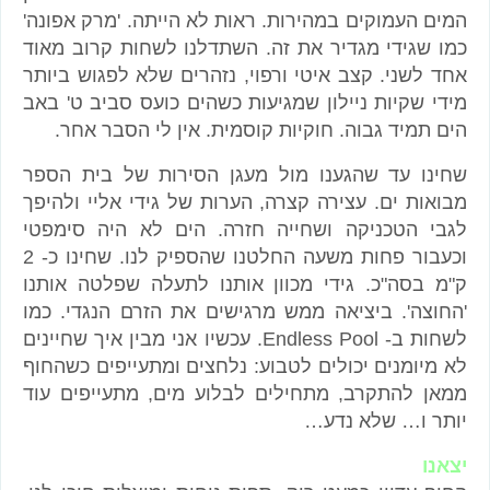
המים העמוקים במהירות. ראות לא הייתה. 'מרק אפונה'
כמו שגידי מגדיר את זה. השתדלנו לשחות קרוב מאוד
אחד לשני. קצב איטי ורפוי, נזהרים שלא לפגוש ביותר
מידי שקיות ניילון שמגיעות כשהים כועס סביב ט' באב
הים תמיד גבוה. חוקיות קוסמית. אין לי הסבר אחר.
שחינו עד שהגענו מול מעגן הסירות של בית הספר
מבואות ים. עצירה קצרה, הערות של גידי אליי ולהיפך
לגבי הטכניקה ושחייה חזרה. הים לא היה סימפטי
וכעבור פחות משעה החלטנו שהספיק לנו. שחינו כ- 2
ק"מ בסה"כ. גידי מכוון אותנו לתעלה שפלטה אותנו
'החוצה'. ביציאה ממש מרגישים את הזרם הנגדי. כמו
לשחות ב- Endless Pool. עכשיו אני מבין איך שחיינים
לא מיומנים יכולים לטבוע: נלחצים ומתעייפים כשהחוף
ממאן להתקרב, מתחילים לבלוע מים, מתעייפים עוד
יותר ו… שלא נדע…
יצאנו