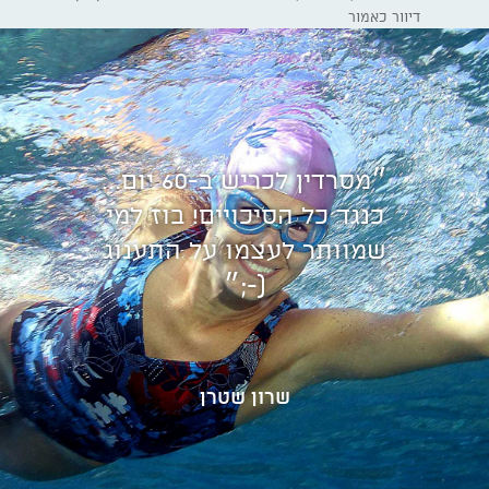
דיוור כאמור
״מסרדין לכריש ב-60 יום...
כנגד כל הסיכויים! בוז למי
שמוותר לעצמו על התענוג
(-;״
שרון שטרן