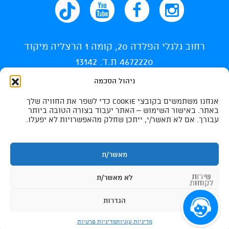
רחוב גלגלי הפלדה 20, קומה 1 הרצליה מיקוד
4672220 ת.ד. 13142
ניהול הסכמה
info@ti-swim.co.il
אנחנו משתמשים בקובצי Cookie כדי לשפר את החוויה שלך
035400710
באתר. באישור השימוש – האתר יעבוד בצורה הטובה ביותר
עבורך. אם לא תאשר/י, ייתכן שחלק מהאפשרויות לא יפעלו.
035400732
מאשר/ת
שירות
לא מאשר/ת
לקוחות
הגדרות
נגישות
|
Photos By Tomer Avni
|
all rights resereved to ti-swimming israel 2026
בריכות שחייה
|
ביטול עסקה
|
תקנון האתר
מדיניות עוגיות
מדיניות פרטיות