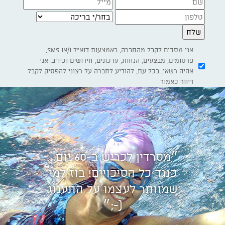
בחר/י בריכה
אני מסכים לקבל מהחברה, באמצעות דוא"ל ו/או SMS,
פרסומים, מבצעים, הנחות, עדכונים, חידושים וכיו"ב. אני
אהיה רשאי, בכל עת, להודיע לחברה על רצוני להפסיק לקבל
דיוור כאמור
״מסרדין לכריש ב-60 יום...
כנגד כל הסיכויים! בוז למי
שמוותר לעצמו על התענוג
(-;״