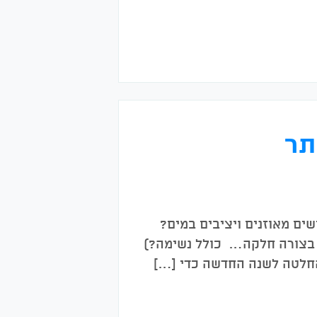
תר
ומנויות של פירמידת TI? (האם אתם מרגישים מאוזנים ויציבים במים?
 בצורה חלקה… כולל נשימה?)
 החלטה לשנה החדשה כדי […]