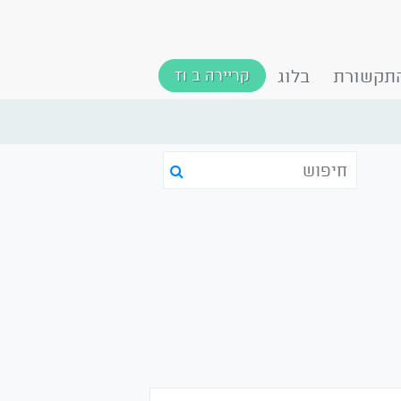
תקשורת
בלוג
קריירה ב TI
י
חיפוש