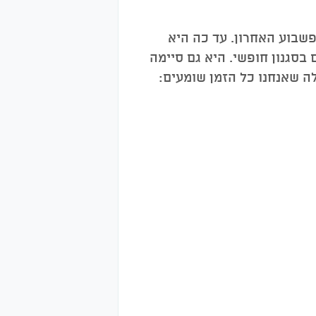
 FINA שהתקיימה בבודפשט בסופשבוע האחרון. עד כה היא
40 מטר ו-1500 מטר בסגנון חופשי ובנוסף 100X4 ו- 200X4 שליחים בסגנון חופשי. היא גם סיימה
טליה פדריקה פלגריני ב200 מטר חופשי. שאלה שאנחנו כל הזמן שומעים: